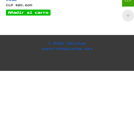
CLP
CLP $
20.600
Añadir al carro
© 2026 GGlatam
soporte@gglatam.net