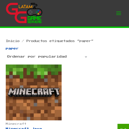
Ir
al
contenido
Inicio
/ Productos etiquetados “paper”
paper
Minecraft
Minecraft Java