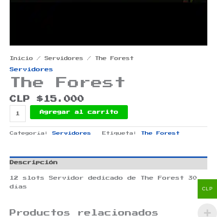
Inicio
/
Servidores
/ The Forest
Servidores
The Forest
CLP $
15.000
The
Agregar al carrito
Forest
cantidad
Categoría:
Servidores
Etiqueta:
The Forest
Descripción
12 slots Servidor dedicado de The Forest 30
días
CLP
Productos relacionados